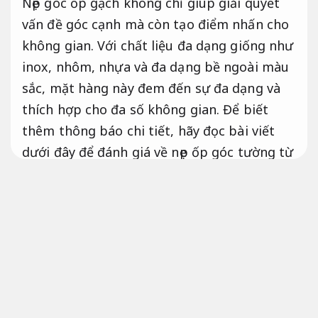
Nẹp góc ốp gạch không chỉ giúp giải quyết
vấn đề góc cạnh mà còn tạo điểm nhấn cho
không gian. Với chất liệu đa dạng giống như
inox, nhôm, nhựa và đa dạng bề ngoài màu
sắc, mặt hàng này đem đến sự đa dạng và
thích hợp cho đa số không gian. Để biết
thêm thông báo chi tiết, hãy đọc bài viết
dưới đây để đánh giá về nẹp ốp góc tường từ
VNCOTE.
Hạn chế phát sinh.
Nẹp góc tường gạch là gì?
Nẹp góc ốp gạch tối ưu không gian
còn
được gọi là nẹp ốp góc tường,
Tối ưu không
gian.
nẹp bo góc tường,
Đúng kỹ thuật.
nẹp
gạch ốp tường,
An toàn công trình.
nẹp góc