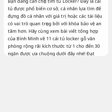
Bạn đang cần chọn tìm tủ Locker? Đây là cái
tủ được phổ biến cơ sở, cá nhân lựa tìm để
đựng đồ cá nhân với giá trị hoặc các tài liệu
có vai trò quan trọng bởi với khóa bảo vệ an
tâm hơn. Hãy cùng xem bài viết tổng hợp
của Bình Minh về 11 cái tủ locker gỗ văn
phòng rộng rãi kích thước từ 1 cho đến 30
ngăn được ưa chuộng dưới đây nhé!
Đạt
chuẩn thi công.
Tủ locker là gì? Tầm quan trọng
của tủ sắt văn phòng?
Tối ưu
không gian.
Tủ locker nội thất văn phòng là mẫu tủ cho
chức năng chủ yếu là đựng và lưu giữ đồ cá