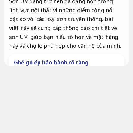
Sơn UV đang trở nên đa dạng hơn trong
lĩnh vực nội thất vì những điểm cộng nổi
bật so với các loại sơn truyền thống. bài
viết này sẽ cung cấp thông báo chi tiết về
sơn UV, giúp bạn hiểu rõ hơn về mặt hàng
này và chọn lọc phù hợp cho căn hộ của mình.
Ghế gỗ ép bảo hành rõ ràng
Áp dụng cho nhiều quy mô.
Sơn UV
Sơn phủ bóng, hay còn được gọi là sơn UV, là
một loại sơn được sử dụng tia UV để làm
khô thay vì sử dụng dung môi như các loại