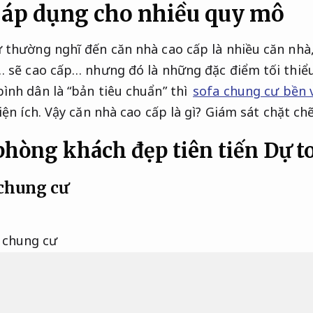
 áp dụng cho nhiều quy mô
 thường nghĩ đến căn nhà cao cấp là nhiều căn nhà
… sẽ cao cấp… nhưng đó là những đặc điểm tối thiể
ình dân là “bản tiêu chuẩn” thì
sofa chung cư bền v
iện ích. Vậy căn nhà cao cấp là gì?
Giám sát chặt chẽ
phòng khách đẹp tiên tiến
Dự t
chung cư
PHCM mang vô vàn dự án sofa phòng khách chung c
ân chia thành nhiều mẫu diện tích khác nhau theo 