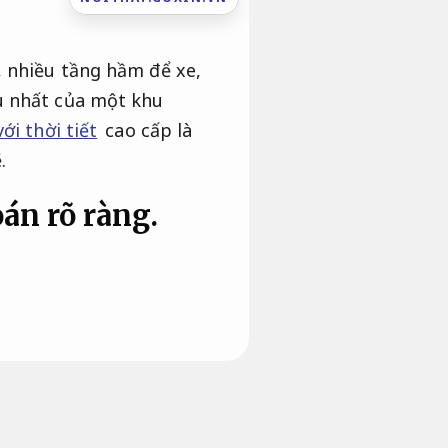
, nhiều tầng hầm để xe,
u nhất của một khu
ới thời tiết
cao cấp là
.
oán rõ ràng.
ư như Vinhomes mang quy
mức độ sử dụng của người