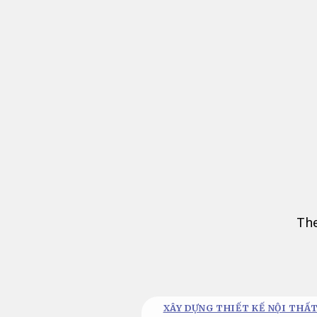
Bỏ
qua
nội
dung
The
XÂY DỰNG THIẾT KẾ NỘI THẤT