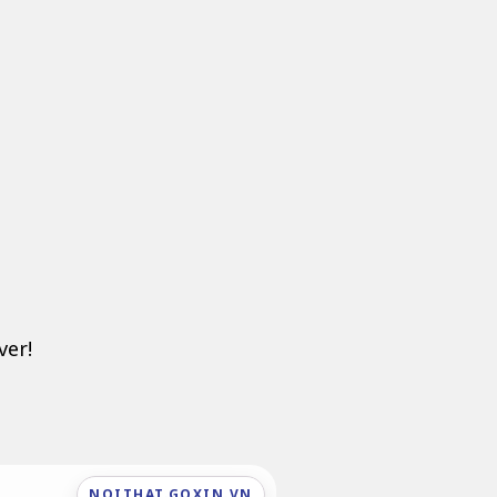
ver!
NOITHAT.GOXIN.VN