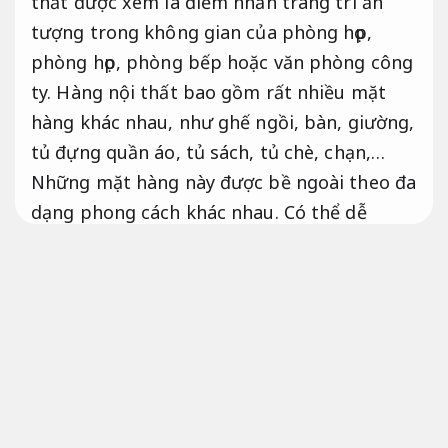
thất được xem là điểm nhấn trang trí ấn
tượng trong không gian của phòng họp,
phòng họp, phòng bếp hoặc văn phòng công
ty. Hàng nội thất bao gồm rất nhiều mặt
hàng khác nhau, như ghế ngồi, bàn, giường,
tủ đựng quần áo, tủ sách, tủ chè, chạn,…
Những mặt hàng này được bề ngoài theo đa
dạng phong cách khác nhau. Có thể dễ
dàng, hiện đại, tiện nghi đáp ứng tốt với
không gian hiện đại. Cũng có thể bề ngoài
tinh xảo, trang nhã, mang theo hướng cổ
điển. Dù là phong cách nào đi chăng nữa, đồ
vật nội thất vẫn tôn vinh vẻ đẹp, sự đẳng
cấp và giàu có của căn hộ. Đó chính là lý do
tại sao, sau hàng trăm năm lớn mạnh, hàng