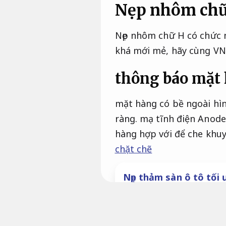
Nẹp nhôm chữ 
Nẹp nhôm chữ H có chức n
khá mới mẻ, hãy cùng VN
thông báo mặt
mặt hàng có bề ngoài hì
ràng.
mạ tĩnh điện Anode 
hàng hợp với để che khuy
chặt chẽ
Nẹp thảm sàn ô tô tối 
Màu sắc:
Gạch đá.
Công