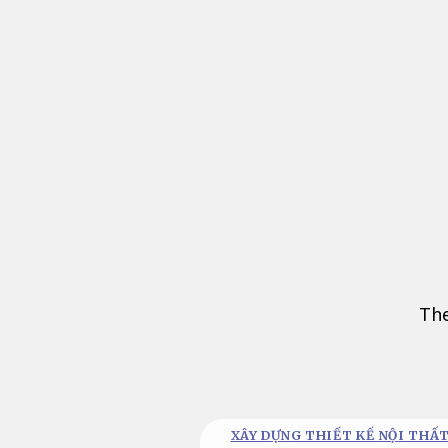
Bỏ
qua
nội
dung
The
XÂY DỰNG THIẾT KẾ NỘI THẤT