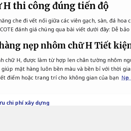
H thi công đúng tiến độ
ăng che đi vết nối giữa các viên gạch, sàn, đá hoa
COTE đánh giá chúng qua bài viết dưới đây:
Dễ bảo 
 hàng nẹp nhôm chữ H
Tiết kiệm
nh chữ H, được làm từ hợp len chân tường nhôm ng
giúp mặt hàng luôn bền màu và bền bỉ với thời gia
ết điểm hoặc trang trí cho không gian của bạn
Nẹp
ưu chi phí xây dựng
 năng hợp lý.
Vàng mờ,
Bền vững lâu dài.
vàng bón