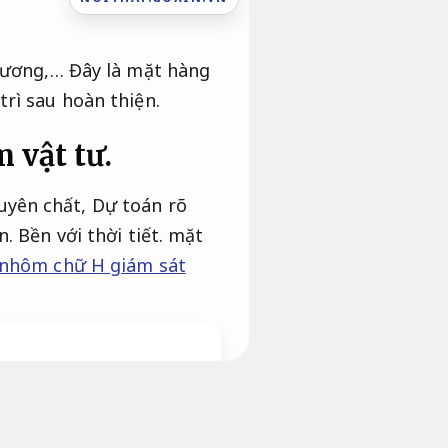
 cương,… Đây là mặt hàng
trì sau hoàn thiện.
 vật tư.
uyên chất,
Dự toán rõ
n.
Bền với thời tiết.
mặt
 nhôm chữ H giám sát
g,
Thi công đúng tiến độ.