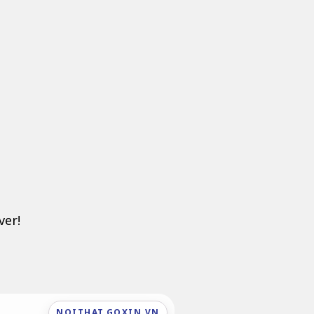
ver!
NOITHAT.GOXIN.VN