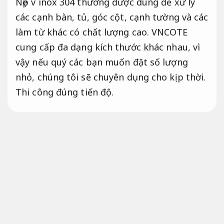
Nẹp v inox 304 thường được dùng để xử lý
các cạnh bàn, tủ, góc cột, cạnh tường và các
làm từ khác có chất lượng cao. VNCOTE
cung cấp đa dạng kích thước khác nhau, vì
vậy nếu quý các bạn muốn đặt số lượng
nhỏ, chúng tôi sẽ chuyên dụng cho kịp thời.
Thi công đúng tiến độ.
Nẹp Inox Chữ V là gì
Nẹp Inox Chữ V được chuyên dụng cho ốp
góc cạnh tường,
Áp dụng cho nhiều quy mô.
bàn,
An toàn công trình.
viền thạch cao và
các vị trí khác có khuyết điểm và góc cạnh
dễ sứt mẽ.
Thi công.
Công năng hợp lý.
bên
cạnh đó,
Tiết kiệm vật tư.
chức năng chính