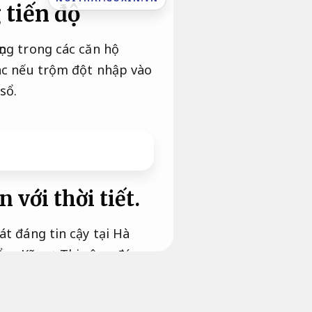
 tiến độ
ọng trong các căn hộ
các nếu trộm đột nhập vào
sổ.
n với thời tiết.
át đáng tin cậy tại Hà
hẩm.
Kỹ sư.
Thi công đúng
 chiếc lưới cáp inox với
ay trên thị trường.