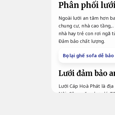
Phân phối lưới
Ngoài lưới an tâm hơn ba
chung cư, nhà cao tầng,.
nhà hay trẻ con rơi ngã 
Đảm bảo chất lượng.
Bọc lại ghế sofa dễ bảo
Lưới đảm bảo an
Lưới Cáp Hoà Phát là địa 
Nội,
Công năng hợp lý.
TP
tiến độ.
Theo đó,
Bền với 
chất lượng ổn định,
Dễ bả