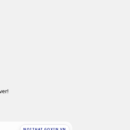
ver!
NOITHAT.GOXIN.VN