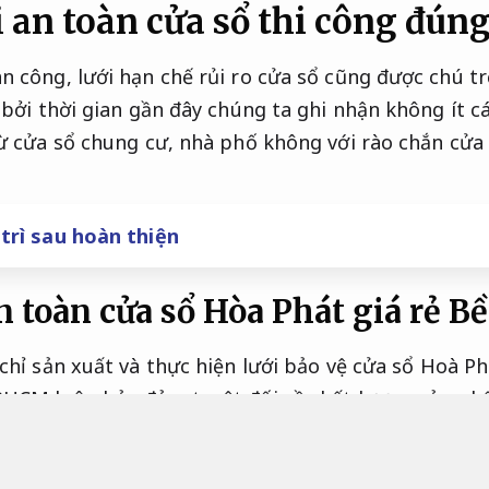
 an toàn cửa sổ thi công đúng
n công, lưới hạn chế rủi ro cửa sổ cũng được chú tr
. bởi thời gian gần đây chúng ta ghi nhận không ít 
từ cửa sổ chung cư, nhà phố không với rào chắn cửa 
 trì sau hoàn thiện
 toàn cửa sổ Hòa Phát giá rẻ
Bề
chỉ sản xuất và thực hiện lưới bảo vệ cửa sổ Hoà Ph
HCM luôn bảo đảm tuyệt đối về chất lượng sản p
thời tiết.
lưới hạn chế rủi ro Hòa Phát chính hãng là
o trì sau hoàn thiện.
độ bền phải chăng nhất ngày n