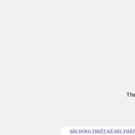
Bỏ
qua
nội
dung
The
XÂY DỰNG THIẾT KẾ NỘI THẤT