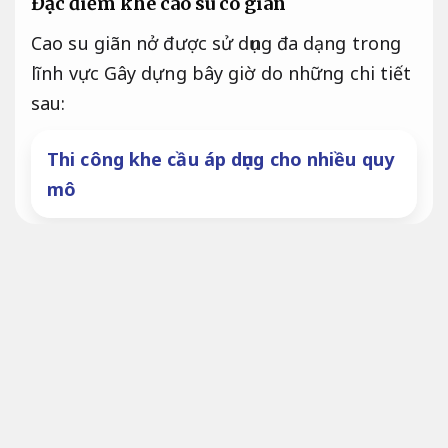
Đặc điểm khe cao su co giãn
Cao su giãn nở được sử dụng đa dạng trong
lĩnh vực Gây dựng bây giờ do những chi tiết
sau:
Thi công khe cầu áp dụng cho nhiều quy
mô
Thi công đúng tiến độ.
Chống mài mòn cao, Độ bền cao: Khe co
giãn làm từ chất liệu cao su cao cấp có
đủ tiềm năng chống mài mòn cao.
Thi
công đúng tiến độ.
Hồ sơ thiết kế.