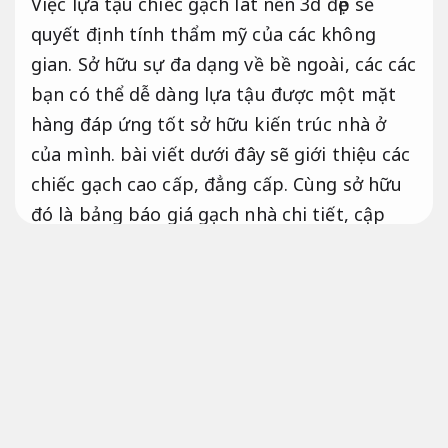
Việc lựa tậu chiếc gạch lát nền 3d đẹp sẽ
quyết định tính thẩm mỹ của các không
gian. Sở hữu sự đa dạng về bề ngoài, các các
bạn có thể dễ dàng lựa tậu được một mặt
hàng đáp ứng tốt sở hữu kiến trúc nhà ở
của mình. bài viết dưới đây sẽ giới thiệu các
chiếc gạch cao cấp, đẳng cấp. Cùng sở hữu
đó là bảng báo giá gạch nhà chi tiết, cập
nhật mới nhất từ các thương hiệu. Quý các
bạn hãy tham khảo và tậu ngay chiếc gạch
phù hợp cho căn hộ của mình nhé.
Đạt
chuẩn thi công.
Các loại gạch lát nền đẹp
Phù hợp
nhu cầu sử dụng.