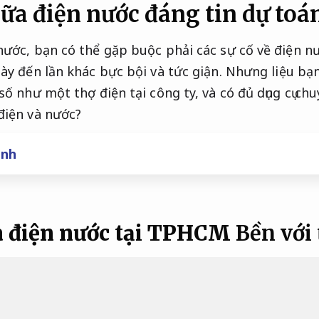
ữa điện nước đáng tin dự toá
nước, bạn có thể gặp buộc phải các sự cố về điện n
này đến lần khác bực bội và tức giận. Nhưng liệu b
số như một thợ điện tại công ty, và có đủ dụng cụ c
điện và nước?
inh
a điện nước tại TPHCM
Bền với 
Thi công đúng tiến độ.
90% thợ điện tư nhân là thợ
vụ pháp lý buộc phải cách thức bảo hành sau sang 
ơn vị sang sửa điện nước có đa dạng năm năng lực 