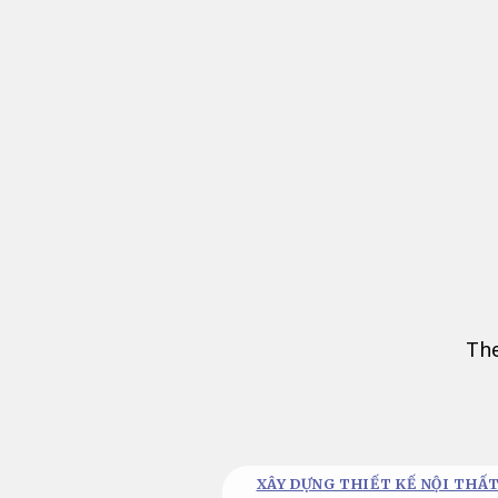
Bỏ
qua
nội
dung
The
XÂY DỰNG THIẾT KẾ NỘI THẤT