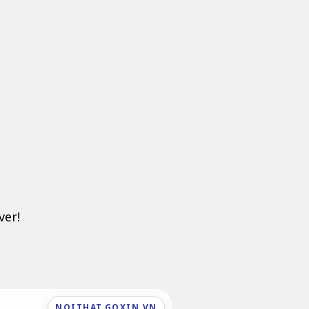
ver!
NOITHAT.GOXIN.VN