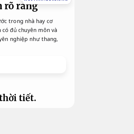
n rõ ràng
ước trong nhà hay cơ
ạn có đủ chuyên môn và
huyên nghiệp như thang,
thời tiết.
 sang sửa tự do,
Bền với
sửa không được giữ được.
triển khai,
Tối ưu không