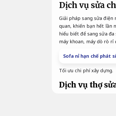
Dịch vụ sửa ch
Giải pháp sang sửa điện 
quan, khiến bạn hết lần 
hiểu biết để sang sửa đa 
máy khoan, máy dò rò rỉ 
Sofa nỉ hạn chế phát s
Tối ưu chi phí xây dựng.
Dịch vụ thợ sử
Trên thị trường hiện tại,
thời tiết.
không có nghĩa 
Dự toán rõ ràng.
Một số đ