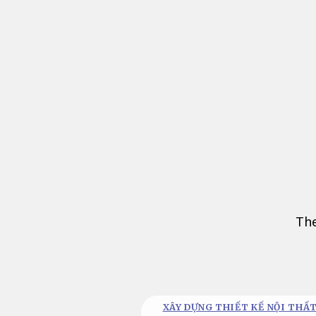
Bỏ
qua
nội
dung
The
XÂY DỰNG THIẾT KẾ NỘI THẤT