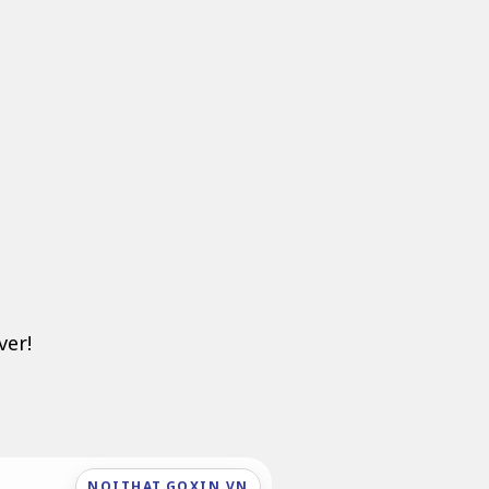
ver!
NOITHAT.GOXIN.VN