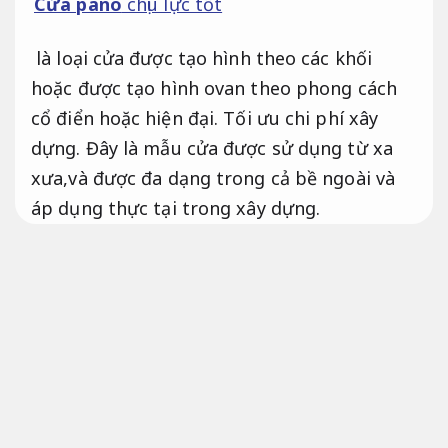
Cửa pano
chịu lực tốt
là loại cửa được tạo hình theo các khối
hoặc được tạo hình ovan theo phong cách
cổ điển hoặc hiện đại.
Tối ưu chi phí xây
dựng.
Đây là mẫu cửa được sử dụng từ xa
xưa,và được đa dạng trong cả bề ngoài và
áp dụng thực tại trong xây dựng.
Nhà xưởng.
Giám sát công trình.
Phù hợp
nhu cầu sử dụng.
Hiện nay cửa pano không
chỉ thực hiện được trên gỗ thiên nhiên mà
còn được tạo hình đẳng cấp trên các mẫu
cửa gỗ công nghiệp,
Áp dụng cho nhiều quy
mô.
cửa nhựa.
Bản vẽ.
Không gian sống.
Chịu
lực tốt.
Cửa pano đem đến cảm giác thân