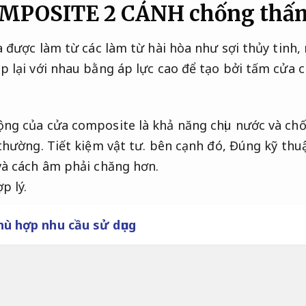
POSITE 2 CÁNH chống thấm
a được làm từ các làm từ hài hòa như sợi thủy tinh,
 lại với nhau bằng áp lực cao để tạo bởi tấm cửa ch
ng của cửa composite là khả năng chịu nước và ch
 thường.
Tiết kiệm vật tư.
bên cạnh đó,
Đúng kỹ thuậ
và cách âm phải chăng hơn.
p lý.
hù hợp nhu cầu sử dụng
 cánh là gì ?