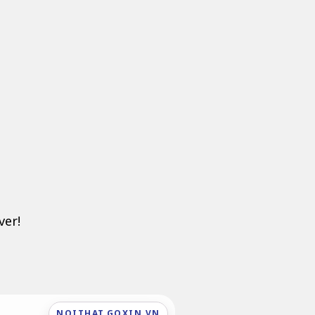
ver!
NOITHAT.GOXIN.VN