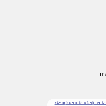
Bỏ
qua
nội
dung
The
XÂY DỰNG THIẾT KẾ NỘI THẤT