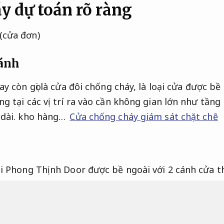
y dự toán rõ ràng
cánh
y còn gọi là cửa đôi chống cháy, là loại cửa được bề 
g tại các vị trí ra vào cần không gian lớn như tần
dài.
kho hàng…
Cửa chống cháy giám sát chặt chẽ
i Phong Thịnh Door được bề ngoài với 2 cánh cửa th
nox giúp đóng mở nhẹ nhàng và linh động.
Phong cá
 cửa chống cháy 1 cánh thì mặt hàng này có bề ngoà