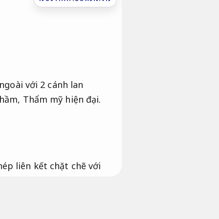
ngoài với 2 cánh lan
g hầm,
Thẩm mỹ hiện đại.
ép liên kết chặt chẽ với
ch hiện đại.
An toàn công
i lớn hơn nên cân nặng