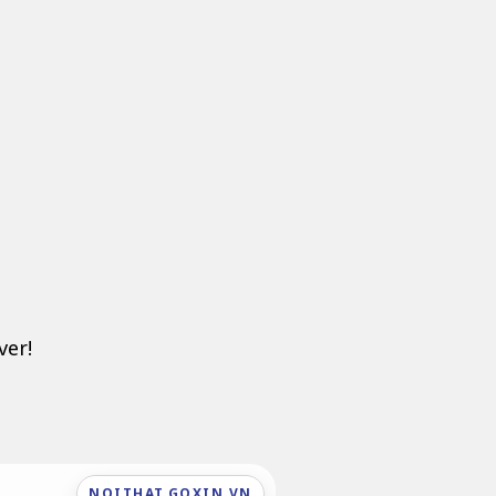
ver!
NOITHAT.GOXIN.VN