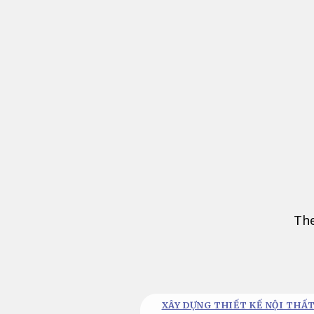
Bỏ
qua
nội
dung
The
XÂY DỰNG THIẾT KẾ NỘI THẤT