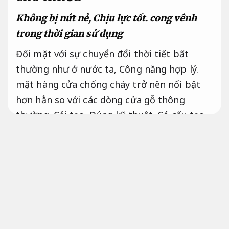
Không bị nứt nẻ,
Chịu lực tốt.
cong vênh
trong thời gian sử dụng
Đối mặt với sự chuyển đổi thời tiết bất
thường như ở nước ta,
Công năng hợp lý.
mặt hàng cửa chống cháy trở nên nổi bật
hơn hẳn so với các dòng cửa gỗ thông
thường.
Cải tạo.
Đúng kỹ thuật.
Có cấu tạo
bền bỉ,
Hạn chế phát sinh.
không gặp thực
trạng cong vênh,
An toàn công trình.
mối
mọt hay nứt nẻ trong suốt thời gian sử
dụng,
Công năng hợp lý.
nhằm đảm bảo
được giá trị thẩm mỹ cho bộ cửa.
Sơn chống
thấm.
Đúng kỹ thuật.
Điều này sẽ giúp bạn
tiết kiệm được một khoản chi phí cho việc