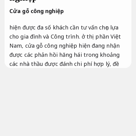
Cửa gỗ công nghiệp
hiện được đa số khách cần tư vấn chọn lựa
cho gia đình và Công trình. ở thị phần Việt
Nam, cửa gỗ công nghiệp hiện đang nhận
được các phản hồi hăng hái trong khoảng
các nhà thầu được đánh chi phí hợp lý, đề
cập cả các chủ đầu cơ khắt khe nhất. Cửa gỗ
công nghiệp có mẫu mã đẹp,
Dự toán rõ
ràng.
đặc biệt là chi phí phải chăng hơn so
có các chiếc cửa khác.
Bền với thời tiết.
dưới đây,
Phù hợp nhu cầu
sử dụng.
Chúng tôi xin giới thiệu đến quý
khách hàng
báo giá các chiếc cửa gỗ công